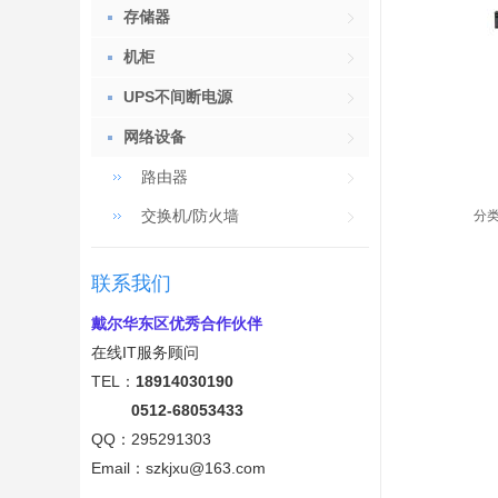
存储器
机柜
UPS不间断电源
网络设备
路由器
Powe
交换机/防火墙
分类
联系我们
戴尔华东区优秀合作伙伴
在线IT服务顾问
T
E
L
：
18914030190
0
512-6805
3433
QQ：
295
291303
Email：szkjxu@
163.
co
m