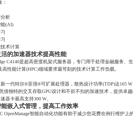
象：
据分析
能(AI)
学习
学习
能技术计算
灵活的加速器技术提高性能
rEdge C4140是超高密度机架式服务器，专门用于处理金融服
及高性能计算(HPC)领域要求最苛刻的技术计算工作负载。
新一代特尔®至强®可扩展处理器，散热设计功率(TDP)达165 
140凭借独特的交叉存取GPU设计和不折不扣的加速技术，提供卓
速器卡最高支持300 W。
智能嵌入式管理，提高工作效率
 EMC OpenManage智能自动化功能有助于减少您花费在例行